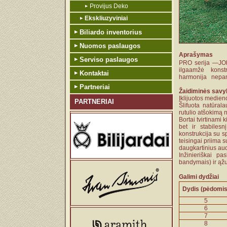
Provijus Deko
Ekskliuzyviniai
Biliardo inventorius
Nuomos paslaugos
Aprašymas
Serviso paslaugos
PRO serija —JOK
ilgaamžė konst
Kontaktai
harmonija nepa
Partneriai
Žaidiminės savyb
Įklijuotos medien
PARTNERIAI
Šlifuota natūral
rutulio atšokimą 
Bortai tvirtinami 
bet ir stabiles
konstrukcija su s
teisingai priima s
daugkartinius aud
Inžinieriškai p
bandymais) ir ąžu
Galimi dydžiai
Dydis (pėdomis
5
6
7
8