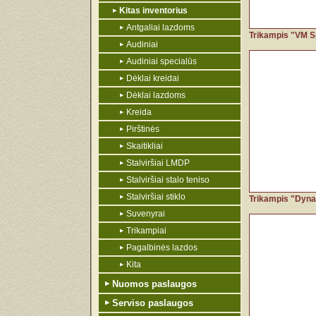
Kitas inventorius
Antgaliai lazdoms
Trikampis "VM Sp
Audiniai
Audiniai specialūs
Dėklai kreidai
Dėklai lazdoms
Kreida
Pirštinės
Skaitikliai
Stalviršiai LMDP
Stalviršiai stalo teniso
Stalviršiai stiklo
Trikampis "Dyna
Suvenyrai
Trikampiai
Pagalbinės lazdos
Kita
Nuomos paslaugos
Serviso paslaugos