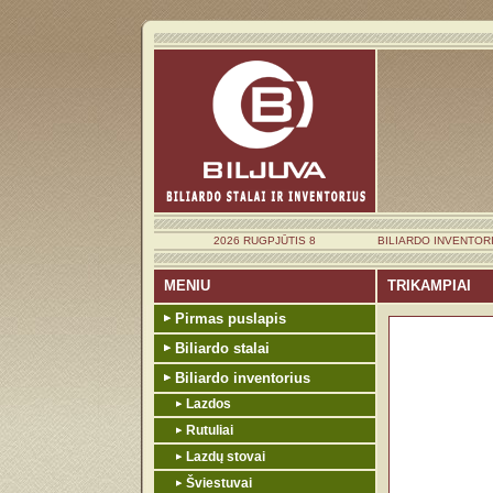
2026 RUGPJŪTIS 8
BILIARDO INVENTOR
MENIU
TRIKAMPIAI
Pirmas puslapis
Biliardo stalai
Biliardo inventorius
Lazdos
Rutuliai
Lazdų stovai
Šviestuvai