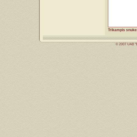
Trikampis snuker
© 2007 UAB "B